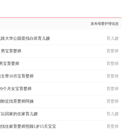
发布母婴护理信息
北路大华公园荟找白班育儿嫂
育儿嫂
月男宝育婴师
育婴师
男宝育婴师
育婴师
主带10月宝育婴师
育婴师
聘20个月女宝育婴师
育婴师
湖附近找育婴师阿姨
育婴师
可以回家的住家育儿嫂
育儿嫂
找住家育婴师照顾1岁15天宝宝
育婴师