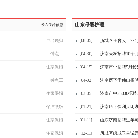
山东母婴护理
发布保姆信息
早出晚归
[08-05]
历城区王舍人工业
钟点工
[04-30]
济南天桥招聘10个
住家保姆
[04-15]
济南市中招聘5月龄
钟点工
[04-02]
济南历下千佛山招聘
住家保姆
[03-05]
济南市中25000招
保洁做饭
[01-21]
济南历下保利大明
住家保姆
[01-11]
山东济南招聘过年
住家保姆
[12-11]
历城区绿城玉兰诚园