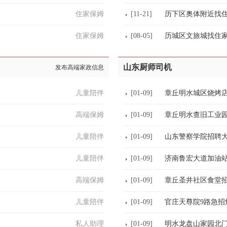
住家保姆
[11-21]
历下区奥体附近找
住家保姆
[08-05]
历城区文旅城找住家月
山东厨师司机
发布高端家政信息
儿童陪伴
[01-09]
章丘明水城区烧烤
高端保姆
[01-09]
章丘明水查旧工业
儿童陪伴
[01-09]
山东警察学院招聘
儿童陪伴
[01-09]
济南鲁宏大道加油
高端保姆
[01-09]
章丘圣井社区食堂
儿童陪伴
[01-09]
官庄天尊院9路急招
私人助理
[01-09]
明水龙盘山家园北