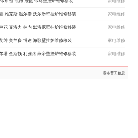
 帝斯顿 凯姆 晟恺 帝马壁挂炉维修移装
家电维修
沃喜 雅克斯 温尔泰 沃尔堡壁挂炉维修移装
家电维修
 申花 克洛力 林内 默洛尼壁挂炉维修移装
家电维修
艾绅 奥兰多 博途 海歌壁挂炉维修移装
家电维修
贝尔塔 金斯顿 利雅路 燕帝壁挂炉维修移装
家电维修
发布普工信息