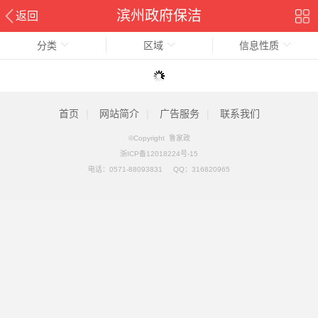
滨州政府保洁
返回
分类
区域
信息性质
首页
|
网站简介
|
广告服务
|
联系我们
©Copyright 鲁家政
浙ICP备12018224号-15
电话：
0571-88093831
QQ：
316820965