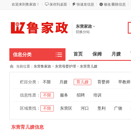
欢迎来到鲁家政！
保存到桌面
快速发信息
修改/删除信息
东营家政
切换分站
首页
保姆
月嫂
信息分类
当前位置：
东营鲁家政
>
东营母婴护理
>
东营育儿嫂
栏目分类：
不限
月嫂
育儿嫂
育婴师
早教师
信息性质：
不限
服务
招聘
培训
区域查找：
不限
东营区
河口
垦利
广饶
东营育儿嫂信息