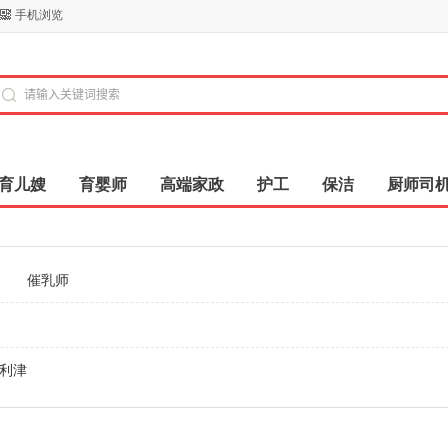
手机浏览
育儿嫂
育婴师
高端家政
护工
保洁
厨师司
催乳师
利津