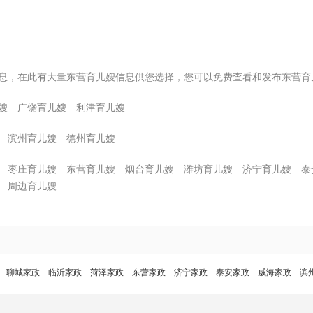
息，在此有大量东营育儿嫂信息供您选择，您可以免费查看和发布东营育
嫂
广饶育儿嫂
利津育儿嫂
滨州育儿嫂
德州育儿嫂
枣庄育儿嫂
东营育儿嫂
烟台育儿嫂
潍坊育儿嫂
济宁育儿嫂
泰
周边育儿嫂
聊城家政
临沂家政
菏泽家政
东营家政
济宁家政
泰安家政
威海家政
滨