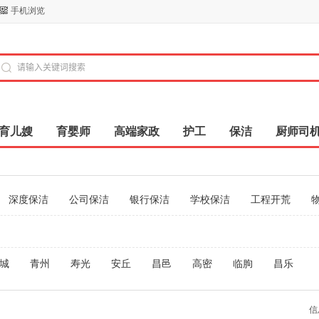
手机浏览
育儿嫂
育婴师
高端家政
护工
保洁
厨师司
深度保洁
公司保洁
银行保洁
学校保洁
工程开荒
城
青州
寿光
安丘
昌邑
高密
临朐
昌乐
信