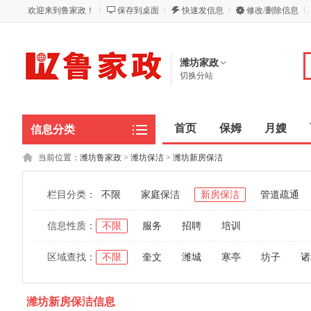
欢迎来到鲁家政！
保存到桌面
快速发信息
修改/删除信息
潍坊家政
切换分站
首页
保姆
月嫂
信息分类
当前位置：
潍坊鲁家政
>
潍坊保洁
>
潍坊新房保洁
栏目分类：
不限
家庭保洁
新房保洁
管道疏通
信息性质：
不限
服务
招聘
培训
区域查找：
不限
奎文
潍城
寒亭
坊子
诸
潍坊新房保洁信息